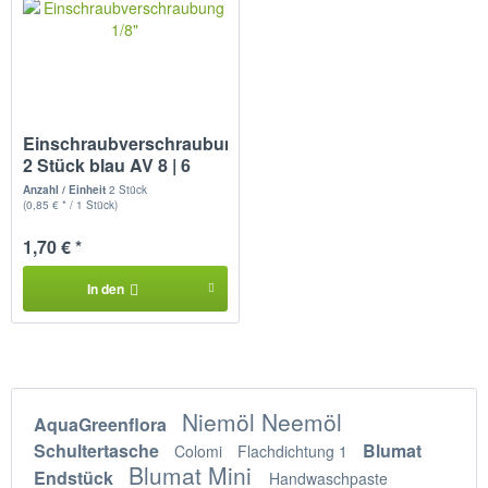
Einschraubverschraubung
2 Stück blau AV 8 | 6
1/8"
Anzahl / Einheit
2 Stück
(0,85 € * / 1 Stück)
1,70 € *
In den
Niemöl Neemöl
AquaGreenflora
Schultertasche
Blumat
Colomi
Flachdichtung 1
Blumat Mini
Endstück
Handwaschpaste