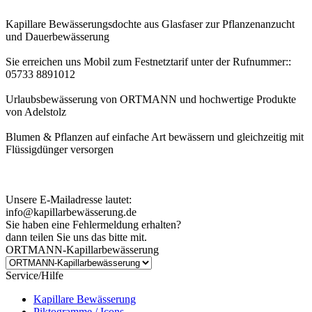
Kapillare Bewässerungsdochte aus Glasfaser zur Pflanzenanzucht
und Dauerbewässerung
Sie erreichen uns Mobil zum Festnetztarif unter der Rufnummer::
05733 8891012
Urlaubsbewässerung von ORTMANN und hochwertige Produkte
von Adelstolz
Blumen & Pflanzen auf einfache Art bewässern und gleichzeitig mit
Flüssigdünger versorgen
Kundenhinweis zur Bestellung:
Bei Problemen schreiben Sie uns bitte eine EMail.
Unsere E-Mailadresse lautet:
info@kapillarbewässerung.de
Sie haben eine Fehlermeldung erhalten?
dann teilen Sie uns das bitte mit.
ORTMANN-Kapillarbewässerung
Service/Hilfe
Kapillare Bewässerung
Piktogramme / Icons