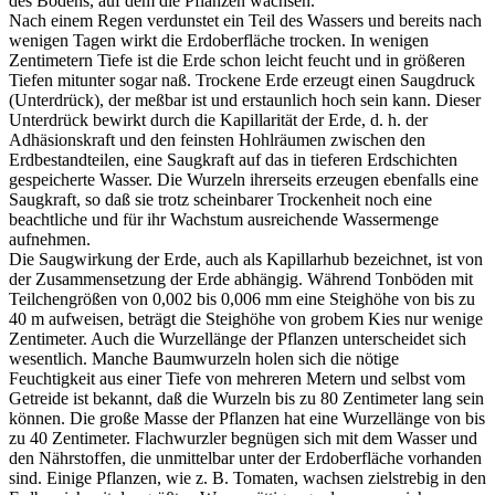
des Bodens, auf dem die Pflanzen wachsen.
Nach einem Regen verdunstet ein Teil des Wassers und bereits nach
wenigen Tagen wirkt die Erdoberfläche trocken. In wenigen
Zentimetern Tiefe ist die Erde schon leicht feucht und in größeren
Tiefen mitunter sogar naß. Trockene Erde erzeugt einen Saugdruck
(Unterdrück), der meßbar ist und erstaunlich hoch sein kann. Dieser
Unterdrück bewirkt durch die Kapillarität der Erde, d. h. der
Adhäsionskraft und den feinsten Hohlräumen zwischen den
Erdbestandteilen, eine Saugkraft auf das in tieferen Erdschichten
gespeicherte Wasser. Die Wurzeln ihrerseits erzeugen ebenfalls eine
Saugkraft, so daß sie trotz scheinbarer Trockenheit noch eine
beachtliche und für ihr Wachstum ausreichende Wassermenge
aufnehmen.
Die Saugwirkung der Erde, auch als Kapillarhub bezeichnet, ist von
der Zusammensetzung der Erde abhängig. Während Tonböden mit
Teilchengrößen von 0,002 bis 0,006 mm eine Steighöhe von bis zu
40 m aufweisen, beträgt die Steighöhe von grobem Kies nur wenige
Zentimeter. Auch die Wurzellänge der Pflanzen unterscheidet sich
wesentlich. Manche Baumwurzeln holen sich die nötige
Feuchtigkeit aus einer Tiefe von mehreren Metern und selbst vom
Getreide ist bekannt, daß die Wurzeln bis zu 80 Zentimeter lang sein
können. Die große Masse der Pflanzen hat eine Wurzellänge von bis
zu 40 Zentimeter. Flachwurzler begnügen sich mit dem Wasser und
den Nährstoffen, die unmittelbar unter der Erdoberfläche vorhanden
sind. Einige Pflanzen, wie z. B. Tomaten, wachsen zielstrebig in den