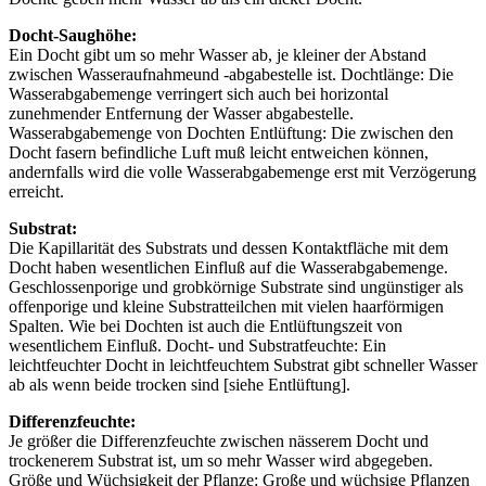
Docht-Saughöhe:
Ein Docht gibt um so mehr Wasser ab, je kleiner der Abstand
zwischen Wasseraufnahmeund -abgabestelle ist. Dochtlänge: Die
Wasserabgabemen­ge verringert sich auch bei horizontal
zunehmender Entfernung der Wasser­ abgabestelle.
Wasserabgabemenge von Dochten Entlüftung: Die zwischen den
Docht­ fasern befindliche Luft muß leicht ent­weichen können,
andernfalls wird die volle Wasserabgabemenge erst mit Verzögerung
erreicht.
Substrat:
Die Kapillarität des Sub­strats und dessen Kontaktfläche mit dem
Docht haben wesentlichen Einfluß auf die Wasserabgabemenge.
Ge­schlossenporige und grobkörnige Sub­strate sind ungünstiger als
offenporige und kleine Substratteilchen mit vielen haarförmigen
Spalten. Wie bei Dochten ist auch die Entlüf­tungszeit von
wesentlichem Einfluß. Docht- und Substratfeuchte: Ein
leichtfeuchter Docht in leichtfeuchtem Substrat gibt schneller Wasser
ab als wenn beide trocken sind [siehe Entlüftung].
Differenzfeuchte:
Je größer die Diffe­renzfeuchte zwischen nässerem Docht und
trockenerem Substrat ist, um so mehr Wasser wird abgegeben.
Größe und Wüchsigkeit der Pflanze: Große und wüchsige Pflanzen