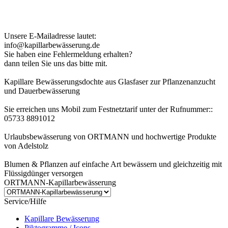
Kundenhinweis zur Bestellung:
Bei Problemen schreiben Sie uns bitte eine EMail.
Unsere E-Mailadresse lautet:
info@kapillarbewässerung.de
Sie haben eine Fehlermeldung erhalten?
dann teilen Sie uns das bitte mit.
Kapillare Bewässerungsdochte aus Glasfaser zur Pflanzenanzucht
und Dauerbewässerung
Sie erreichen uns Mobil zum Festnetztarif unter der Rufnummer::
05733 8891012
Urlaubsbewässerung von ORTMANN und hochwertige Produkte
von Adelstolz
Blumen & Pflanzen auf einfache Art bewässern und gleichzeitig mit
Flüssigdünger versorgen
ORTMANN-Kapillarbewässerung
Service/Hilfe
Kapillare Bewässerung
Piktogramme / Icons