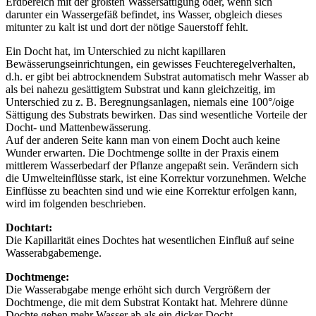
Erdbereich mit der größten Wassersättigung oder, wenn sich
darunter ein Wassergefäß befindet, ins Wasser, obgleich dieses
mitunter zu kalt ist und dort der nötige Sauerstoff fehlt.
Ein Docht hat, im Unterschied zu nicht­ kapillaren
Bewässerungseinrichtungen, ein gewisses Feuchteregelver­halten,
d.h. er gibt bei abtrocknendem Substrat automatisch mehr Wasser ab
als bei nahezu gesättigtem Substrat und kann gleichzeitig, im
Unterschied zu z. B. Beregnungsanlagen, niemals eine 100°/oige
Sättigung des Substrats bewirken. Das sind wesentliche Vorteile der
Docht- und Mattenbewässerung.
Auf der anderen Seite kann man von einem Docht auch keine
Wunder er­warten. Die Dochtmenge sollte in der Praxis einem
mittlerem Wasserbedarf der Pflanze angepaßt sein. Verändern sich
die Umwelteinflüsse stark, ist eine Korrektur vorzunehmen. Welche
Einflüsse zu beachten sind und wie eine Korrektur erfolgen kann,
wird im folgenden beschrieben.
Dochtart:
Die Kapillarität eines Doch­tes hat wesentlichen Einfluß auf seine
Wasserabgabemenge.
Dochtmenge:
Die Wasserabgabe­ menge erhöht sich durch Vergrößern der
Dochtmenge, die mit dem Substrat Kontakt hat. Mehrere dünne
Dochte geben mehr Wasser ab als ein dicker Docht.