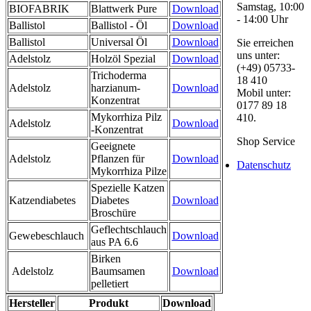
Samstag, 10:00
BIOFABRIK
Blattwerk Pure
Download
- 14:00 Uhr
Ballistol
Ballistol - Öl
Download
Ballistol
Universal Öl
Download
Sie erreichen
uns unter:
Adelstolz
Holzöl Spezial
Download
(+49) 05733-
Trichoderma
18 410
Adelstolz
harzianum-
Download
Mobil unter:
Konzentrat
0177 89 18
Mykorrhiza Pilz
410.
Adelstolz
Download
-Konzentrat
Shop Service
Geeignete
Adelstolz
Pflanzen für
Download
Datenschutz
Mykorrhiza Pilze
Spezielle Katzen
Katzendiabetes
Diabetes
Download
Broschüre
Geflechtschlauch
Gewebeschlauch
Download
aus PA 6.6
Birken
Adelstolz
Baumsamen
Download
pelletiert
Hersteller
Produkt
Download