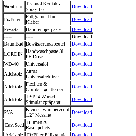
Teslanol Kontakt-
Wentronic
Download
Spray T6
Füllgranulat für
FixFiller
Download
Kleber
Pevastar
Handreinigerpaste
Download
-----
-----
Download
BaumBad
Bewässerungsbeutel
Download
Handwaschpaste 3l
LORDIN
Download
PE Dose
WD-40
Universalöl
Download
Zitrus
Adelstolz
Download
Universalreiniger
Flechten &
Adelstolz
Download
Grünbelagentferner
PSP24 Wurzel
Adelstolz
Download
Stimulanzpräparat
Kleinschwimmerventil
PVA
Download
1/2" Messing
Blumen &
EasySeed
Download
Rasenpellets
Adelstolz
FixFiller Füllgranulat
Download