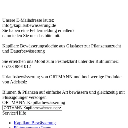
Kundenhinweis zur Bestellung:
Bei Problemen schreiben Sie uns bitte eine EMail.
Unsere E-Mailadresse lautet:
info@kapillarbewässerung.de
Sie haben eine Fehlermeldung erhalten?
dann teilen Sie uns das bitte mit.
Kapillare Bewässerungsdochte aus Glasfaser zur Pflanzenanzucht
und Dauerbewässerung
Sie erreichen uns Mobil zum Festnetztarif unter der Rufnummer::
05733 8891012
Urlaubsbewässerung von ORTMANN und hochwertige Produkte
von Adelstolz
Blumen & Pflanzen auf einfache Art bewässern und gleichzeitig mit
Flüssigdünger versorgen
ORTMANN-Kapillarbewässerung
Service/Hilfe
Kapillare Bewässerung
Piktogramme / Icons