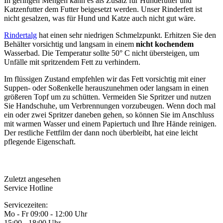
In geringen Mengen kann es als Zusatz für Hundefutter und
Katzenfutter dem Futter beigesetzt werden. Unser Rinderfett ist
nicht gesalzen, was für Hund und Katze auch nicht gut wäre.
Rindertalg
hat einen sehr niedrigen Schmelzpunkt. Erhitzen Sie den
Behälter vorsichtig und langsam in einem
nicht kochendem
Wasserbad. Die Temperatur sollte 50° C nicht übersteigen, um
Unfälle mit spritzendem Fett zu verhindern.
Im flüssigen Zustand empfehlen wir das Fett vorsichtig mit einer
Suppen- oder Soßenkelle herauszunehmen oder langsam in einen
größeren Topf um zu schütten. Vermeiden Sie Spritzer und nutzen
Sie Handschuhe, um Verbrennungen vorzubeugen. Wenn doch mal
ein oder zwei Spritzer daneben gehen, so können Sie im Anschluss
mit warmen Wasser und einem Papiertuch und Ihre Hände reinigen.
Der restliche Fettfilm der dann noch überbleibt, hat eine leicht
pflegende Eigenschaft.
Zuletzt angesehen
Service Hotline
Servicezeiten:
Mo - Fr 09:00 - 12:00 Uhr
15:00 - 18:00 Uhr