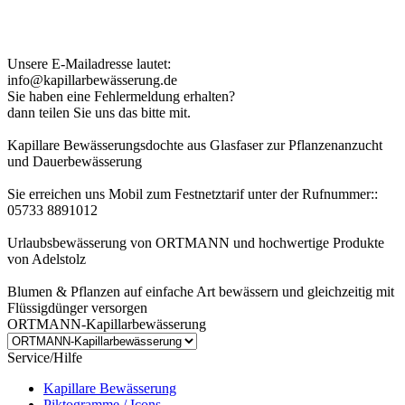
Kundenhinweis zur Bestellung:
Bei Problemen schreiben Sie uns bitte eine EMail.
Unsere E-Mailadresse lautet:
info@kapillarbewässerung.de
Sie haben eine Fehlermeldung erhalten?
dann teilen Sie uns das bitte mit.
Kapillare Bewässerungsdochte aus Glasfaser zur Pflanzenanzucht
und Dauerbewässerung
Sie erreichen uns Mobil zum Festnetztarif unter der Rufnummer::
05733 8891012
Urlaubsbewässerung von ORTMANN und hochwertige Produkte
von Adelstolz
Blumen & Pflanzen auf einfache Art bewässern und gleichzeitig mit
Flüssigdünger versorgen
ORTMANN-Kapillarbewässerung
Service/Hilfe
Kapillare Bewässerung
Piktogramme / Icons