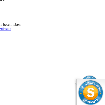
s beschrieben.
erfristen
SEHR GUT
4.99 / 5