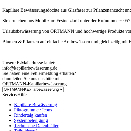
Kapillare Bewässerungsdochte aus Glasfaser zur Pflanzenanzucht u
Sie erreichen uns Mobil zum Festnetztarif unter der Rufnummer:: 0
Urlaubsbewässerung von ORTMANN und hochwertige Produkte von
Blumen & Pflanzen auf einfache Art bewässern und gleichzeitig mit 
Kundenhinweis zur Bestellung:
Bei Problemen schreiben Sie uns bitte eine EMail.
Unsere E-Mailadresse lautet:
info@kapillarbewässerung.de
Sie haben eine Fehlermeldung erhalten?
dann teilen Sie uns das bitte mit.
ORTMANN-Kapillarbewässerung
Service/Hilfe
Kapillare Bewässerung
Piktogramme / Icons
Rindertalg kaufen
Systembeteiligung
Technische Datenblätter
Teilwiderruf