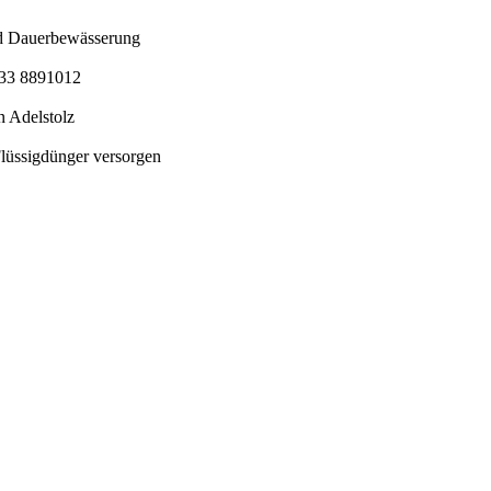
nd Dauerbewässerung
5733 8891012
 Adelstolz
Flüssigdünger versorgen