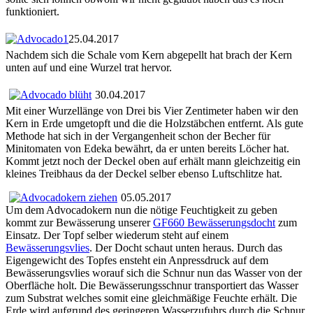
funktioniert.
25.04.2017
Nachdem sich die Schale vom Kern abgepellt hat brach der Kern
unten auf und eine Wurzel trat hervor.
30.04.2017
Mit einer Wurzellänge von Drei bis Vier Zentimeter haben wir den
Kern in Erde umgetopft und die die Holzstäbchen entfernt. Als gute
Methode hat sich in der Vergangenheit schon der Becher für
Minitomaten von Edeka bewährt, da er unten bereits Löcher hat.
Kommt jetzt noch der Deckel oben auf erhält mann gleichzeitig ein
kleines Treibhaus da der Deckel selber ebenso Luftschlitze hat.
05.05.2017
Um dem Advocadokern nun die nötige Feuchtigkeit zu geben
kommt zur Bewässerung unserer
GF660 Bewässerungsdocht
zum
Einsatz. Der Topf selber wiederum steht auf einem
Bewässerungsvlies
. Der Docht schaut unten heraus. Durch das
Eigengewicht des Topfes ensteht ein Anpressdruck auf dem
Bewässerungsvlies worauf sich die Schnur nun das Wasser von der
Oberfläche holt. Die Bewässerungsschnur transportiert das Wasser
zum Substrat welches somit eine gleichmäßige Feuchte erhält. Die
Erde wird aufgrund des geringeren Wasserzufuhrs durch die Schnur