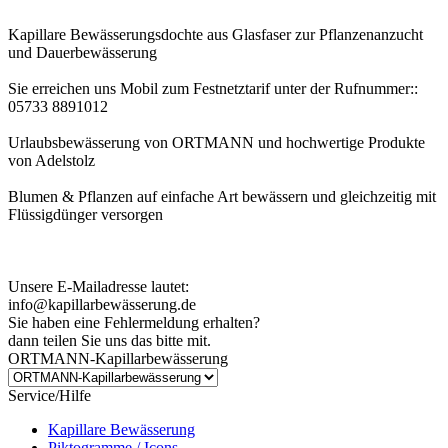
Kapillare Bewässerungsdochte aus Glasfaser zur Pflanzenanzucht
und Dauerbewässerung
Sie erreichen uns Mobil zum Festnetztarif unter der Rufnummer::
05733 8891012
Urlaubsbewässerung von ORTMANN und hochwertige Produkte
von Adelstolz
Blumen & Pflanzen auf einfache Art bewässern und gleichzeitig mit
Flüssigdünger versorgen
Kundenhinweis zur Bestellung:
Bei Problemen schreiben Sie uns bitte eine EMail.
Unsere E-Mailadresse lautet:
info@kapillarbewässerung.de
Sie haben eine Fehlermeldung erhalten?
dann teilen Sie uns das bitte mit.
ORTMANN-Kapillarbewässerung
Service/Hilfe
Kapillare Bewässerung
Piktogramme / Icons