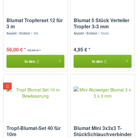
Blumat Tropferset 12 für
Blumat 5 Stück Verteiler
3 m
Tropfer 3-3 mm
Pflanzenbewässerung
Anzahl / Einheit
1 Stk.
Anzahl / Einheit
1 Stück
56,00 € *
4,95 € *
58,95 € *
In den
In den
Tropf-Blumat-Set 40 für
Blumat Mini 3x3x3 T-
10m
StückSchlauchverbinder