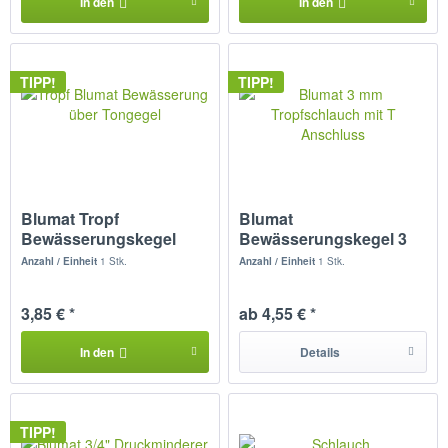
In den
In den
TIPP!
TIPP!
Blumat Tropf
Blumat
Bewässerungskegel
Bewässerungskegel 3
ohne Tropfschlauch
mm Tropfschlauch +...
Anzahl / Einheit
1 Stk.
Anzahl / Einheit
1 Stk.
3,85 € *
ab 4,55 € *
In den
Details
TIPP!