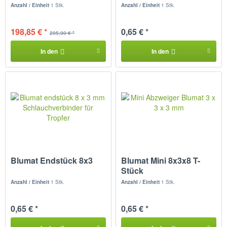
Anzahl / Einheit
1 Stk.
Anzahl / Einheit
1 Stk.
198,85 € *
0,65 € *
205,00 € *
In den
In den
Blumat Endstück 8x3
Blumat Mini 8x3x8 T-
Stück
Schlauchverbinder
Anzahl / Einheit
1 Stk.
Anzahl / Einheit
1 Stk.
0,65 € *
0,65 € *