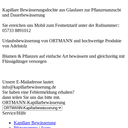
Kapillare Bewässerungsdochte aus Glasfaser zur Pflanzenanzucht
und Dauerbewässerung
Sie erreichen uns Mobil zum Festnetztarif unter der Rufnummer::
05733 8891012
Urlaubsbewässerung von ORTMANN und hochwertige Produkte
von Adelstolz
Blumen & Pflanzen auf einfache Art bewässern und gleichzeitig mit
Flüssigdünger versorgen
Kundenhinweis zur Bestellung:
Bei Problemen schreiben Sie uns bitte eine EMail.
Unsere E-Mailadresse lautet:
info@kapillarbewässerung.de
Sie haben eine Fehlermeldung erhalten?
dann teilen Sie uns das bitte mit.
ORTMANN-Kapillarbewässerung
Service/Hilfe
Kapillare Bewässerung
Piktogramme / Icons