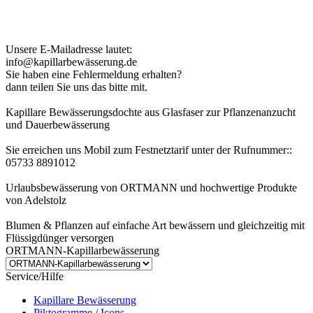
Kundenhinweis zur Bestellung:
Bei Problemen schreiben Sie uns bitte eine EMail.
Unsere E-Mailadresse lautet:
info@kapillarbewässerung.de
Sie haben eine Fehlermeldung erhalten?
dann teilen Sie uns das bitte mit.
Kapillare Bewässerungsdochte aus Glasfaser zur Pflanzenanzucht
und Dauerbewässerung
Sie erreichen uns Mobil zum Festnetztarif unter der Rufnummer::
05733 8891012
Urlaubsbewässerung von ORTMANN und hochwertige Produkte
von Adelstolz
Blumen & Pflanzen auf einfache Art bewässern und gleichzeitig mit
Flüssigdünger versorgen
ORTMANN-Kapillarbewässerung
Service/Hilfe
Kapillare Bewässerung
Piktogramme / Icons