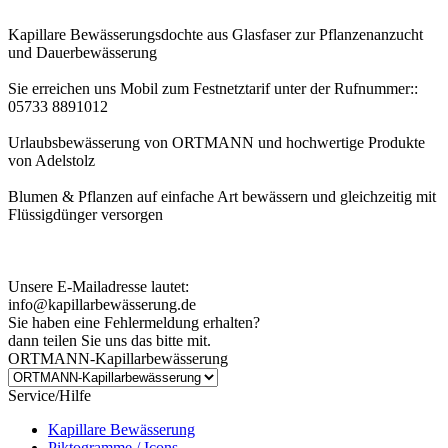
Kapillare Bewässerungsdochte aus Glasfaser zur Pflanzenanzucht
und Dauerbewässerung
Sie erreichen uns Mobil zum Festnetztarif unter der Rufnummer::
05733 8891012
Urlaubsbewässerung von ORTMANN und hochwertige Produkte
von Adelstolz
Blumen & Pflanzen auf einfache Art bewässern und gleichzeitig mit
Flüssigdünger versorgen
Kundenhinweis zur Bestellung:
Bei Problemen schreiben Sie uns bitte eine EMail.
Unsere E-Mailadresse lautet:
info@kapillarbewässerung.de
Sie haben eine Fehlermeldung erhalten?
dann teilen Sie uns das bitte mit.
ORTMANN-Kapillarbewässerung
Service/Hilfe
Kapillare Bewässerung
Piktogramme / Icons