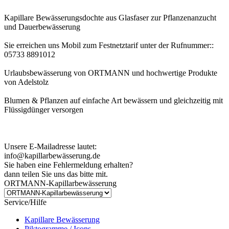
Kapillare Bewässerungsdochte aus Glasfaser zur Pflanzenanzucht
und Dauerbewässerung
Sie erreichen uns Mobil zum Festnetztarif unter der Rufnummer::
05733 8891012
Urlaubsbewässerung von ORTMANN und hochwertige Produkte
von Adelstolz
Blumen & Pflanzen auf einfache Art bewässern und gleichzeitig mit
Flüssigdünger versorgen
Kundenhinweis zur Bestellung:
Bei Problemen schreiben Sie uns bitte eine EMail.
Unsere E-Mailadresse lautet:
info@kapillarbewässerung.de
Sie haben eine Fehlermeldung erhalten?
dann teilen Sie uns das bitte mit.
ORTMANN-Kapillarbewässerung
Service/Hilfe
Kapillare Bewässerung
Piktogramme / Icons