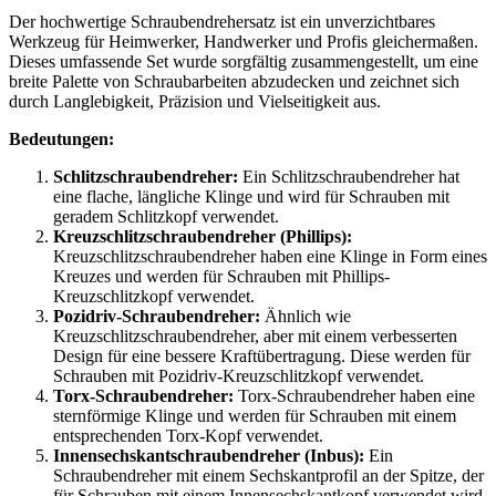
Der hochwertige Schraubendrehersatz ist ein unverzichtbares
Werkzeug für Heimwerker, Handwerker und Profis gleichermaßen.
Dieses umfassende Set wurde sorgfältig zusammengestellt, um eine
breite Palette von Schraubarbeiten abzudecken und zeichnet sich
durch Langlebigkeit, Präzision und Vielseitigkeit aus.
Bedeutungen:
Schlitzschraubendreher:
Ein Schlitzschraubendreher hat
eine flache, längliche Klinge und wird für Schrauben mit
geradem Schlitzkopf verwendet.
Kreuzschlitzschraubendreher (Phillips):
Kreuzschlitzschraubendreher haben eine Klinge in Form eines
Kreuzes und werden für Schrauben mit Phillips-
Kreuzschlitzkopf verwendet.
Pozidriv-Schraubendreher:
Ähnlich wie
Kreuzschlitzschraubendreher, aber mit einem verbesserten
Design für eine bessere Kraftübertragung. Diese werden für
Schrauben mit Pozidriv-Kreuzschlitzkopf verwendet.
Torx-Schraubendreher:
Torx-Schraubendreher haben eine
sternförmige Klinge und werden für Schrauben mit einem
entsprechenden Torx-Kopf verwendet.
Innensechskantschraubendreher (Inbus):
Ein
Schraubendreher mit einem Sechskantprofil an der Spitze, der
für Schrauben mit einem Innensechskantkopf verwendet wird.