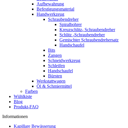
Aufbewahrung
Befestigungsmaterial
Handwerkzeug
Schraubendreher
Spiralbohrer
Kreuzschlitz- Schraubendreher
Schlitz -Schraubendreher
Gemischter Schraubendrehersatz
Handschaufel
Bits
Zangen
Schneidwerkzeug
Schleifen
Handschaufel
Bürsten
Werkstattwagen
Öl & Schmiermittel
Farben
Wühlkiste
Blog
Produkt-FAQ
Informationen
Kapillare Bewässerung