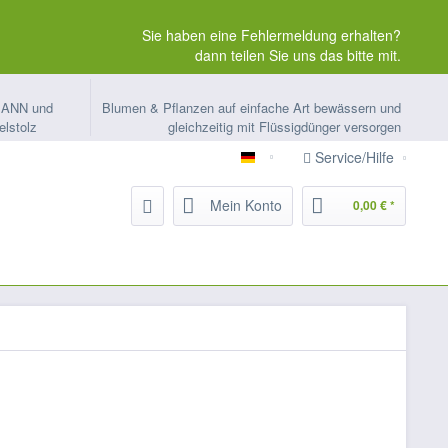
Sie haben eine Fehlermeldung erhalten?
dann teilen Sie uns das bitte mit.
MANN und
Blumen & Pflanzen auf einfache Art bewässern und
elstolz
gleichzeitig mit Flüssigdünger versorgen
Service/Hilfe
ORTMANN-Kapillarbewässeru
Mein Konto
0,00 € *