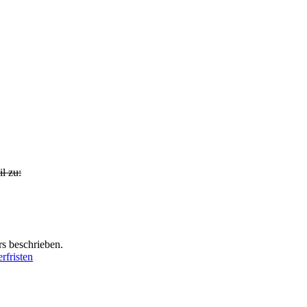
l zu:
s beschrieben.
erfristen