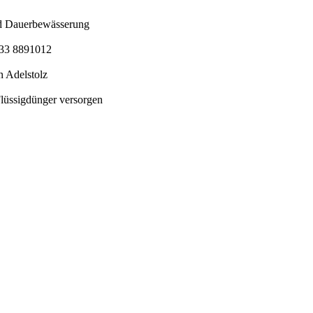
nd Dauerbewässerung
5733 8891012
 Adelstolz
Flüssigdünger versorgen