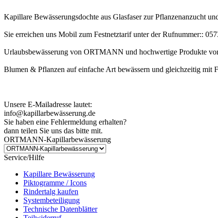
Kapillare Bewässerungsdochte aus Glasfaser zur Pflanzenanzucht u
Sie erreichen uns Mobil zum Festnetztarif unter der Rufnummer:: 0
Urlaubsbewässerung von ORTMANN und hochwertige Produkte von
Blumen & Pflanzen auf einfache Art bewässern und gleichzeitig mit 
Kundenhinweis zur Bestellung:
Bei Problemen schreiben Sie uns bitte eine EMail.
Unsere E-Mailadresse lautet:
info@kapillarbewässerung.de
Sie haben eine Fehlermeldung erhalten?
dann teilen Sie uns das bitte mit.
ORTMANN-Kapillarbewässerung
Service/Hilfe
Kapillare Bewässerung
Piktogramme / Icons
Rindertalg kaufen
Systembeteiligung
Technische Datenblätter
Teilwiderruf