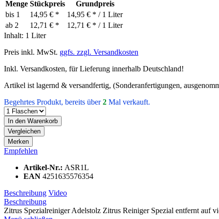
Menge
Stückpreis
Grundpreis
bis
1
14,95 € *
14,95 € * / 1 Liter
ab
2
12,71 € *
12,71 € * / 1 Liter
Inhalt:
1 Liter
Preis inkl. MwSt.
ggfs. zzgl. Versandkosten
Inkl. Versandkosten, für Lieferung innerhalb Deutschland!
Artikel ist lagernd & versandfertig, (Sonderanfertigungen, ausgenomm
Begehrtes Produkt, bereits über
2
Mal verkauft.
In den
Warenkorb
Vergleichen
Merken
Empfehlen
Artikel-Nr.:
ASR1L
EAN
4251635576354
Beschreibung
Video
Beschreibung
Zitrus Spezialreiniger Adelstolz Zitrus Reiniger Spezial entfernt auf v