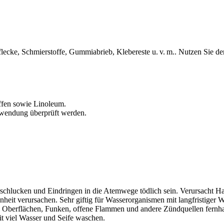
tflecke, Schmierstoffe, Gummiabrieb, Klebereste u. v. m.. Nutzen Sie d
offen sowie Linoleum.
Anwendung überprüft werden.
schlucken und Eindringen in die Atemwege tödlich sein. Verursacht Ha
it verursachen. Sehr giftig für Wasserorganismen mit langfristiger W
n Oberflächen, Funken, offene Flammen und andere Zündquellen fernha
t viel Wasser und Seife waschen.