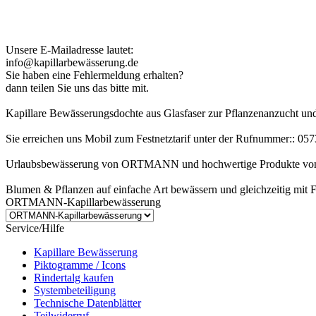
Kundenhinweis zur Bestellung:
Bei Problemen schreiben Sie uns bitte eine EMail.
Unsere E-Mailadresse lautet:
info@kapillarbewässerung.de
Sie haben eine Fehlermeldung erhalten?
dann teilen Sie uns das bitte mit.
Kapillare Bewässerungsdochte aus Glasfaser zur Pflanzenanzucht u
Sie erreichen uns Mobil zum Festnetztarif unter der Rufnummer:: 0
Urlaubsbewässerung von ORTMANN und hochwertige Produkte von
Blumen & Pflanzen auf einfache Art bewässern und gleichzeitig mit 
ORTMANN-Kapillarbewässerung
Service/Hilfe
Kapillare Bewässerung
Piktogramme / Icons
Rindertalg kaufen
Systembeteiligung
Technische Datenblätter
Teilwiderruf