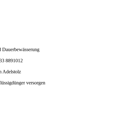
nd Dauerbewässerung
5733 8891012
 Adelstolz
Flüssigdünger versorgen