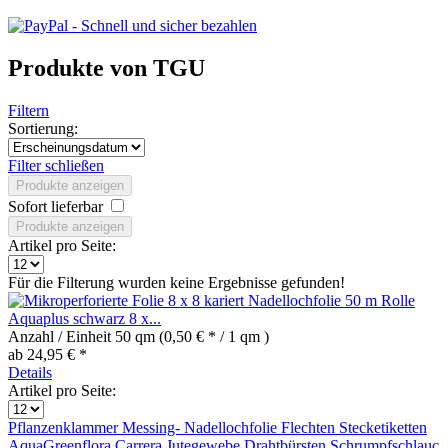
Produkte von TGU
Filtern
Sortierung:
Filter schließen
Produkte anzeigen
Sofort lieferbar
Produkte anzeigen
Artikel pro Seite:
Für die Filterung wurden keine Ergebnisse gefunden!
Nadellochfolie 50 m Rolle
Aquaplus schwarz 8 x...
Anzahl / Einheit
50 qm
(0,50 € * / 1 qm )
ab 24,95 € *
Details
Artikel pro Seite:
Pflanzenklammer
Messing-
Nadellochfolie
Flechten
Stecketiketten
AquaGreenflora
Carrera
Jutegewebe
Drahtbürsten
Schrumpfschlauc