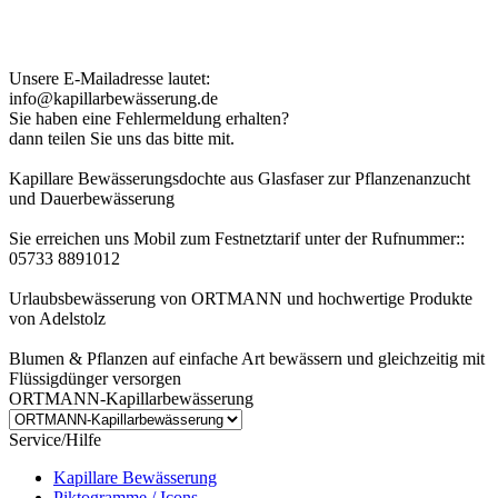
Kundenhinweis zur Bestellung:
Bei Problemen schreiben Sie uns bitte eine EMail.
Unsere E-Mailadresse lautet:
info@kapillarbewässerung.de
Sie haben eine Fehlermeldung erhalten?
dann teilen Sie uns das bitte mit.
Kapillare Bewässerungsdochte aus Glasfaser zur Pflanzenanzucht
und Dauerbewässerung
Sie erreichen uns Mobil zum Festnetztarif unter der Rufnummer::
05733 8891012
Urlaubsbewässerung von ORTMANN und hochwertige Produkte
von Adelstolz
Blumen & Pflanzen auf einfache Art bewässern und gleichzeitig mit
Flüssigdünger versorgen
ORTMANN-Kapillarbewässerung
Service/Hilfe
Kapillare Bewässerung
Piktogramme / Icons