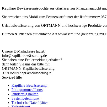
Kapillare Bewässerungsdochte aus Glasfaser zur Pflanzenanzucht u
Sie erreichen uns Mobil zum Festnetztarif unter der Rufnummer:: 0
Urlaubsbewässerung von ORTMANN und hochwertige Produkte von
Blumen & Pflanzen auf einfache Art bewässern und gleichzeitig mit 
Kundenhinweis zur Bestellung:
Bei Problemen schreiben Sie uns bitte eine EMail.
Unsere E-Mailadresse lautet:
info@kapillarbewässerung.de
Sie haben eine Fehlermeldung erhalten?
dann teilen Sie uns das bitte mit.
ORTMANN-Kapillarbewässerung
Service/Hilfe
Kapillare Bewässerung
Piktogramme / Icons
Rindertalg kaufen
Systembeteiligung
Technische Datenblätter
Teilwiderruf