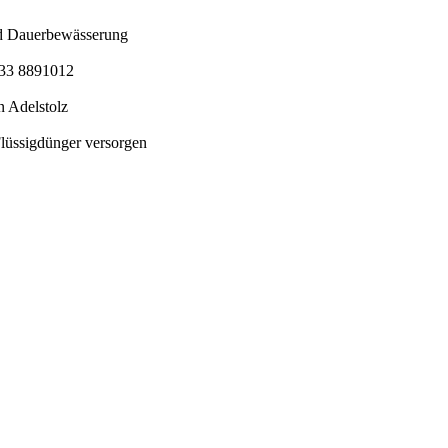
nd Dauerbewässerung
5733 8891012
 Adelstolz
Flüssigdünger versorgen