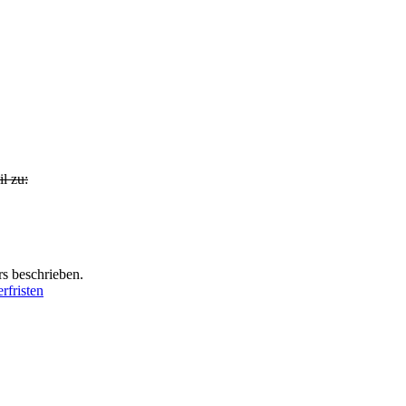
l zu:
s beschrieben.
erfristen