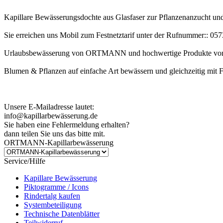
Kapillare Bewässerungsdochte aus Glasfaser zur Pflanzenanzucht u
Sie erreichen uns Mobil zum Festnetztarif unter der Rufnummer:: 0
Urlaubsbewässerung von ORTMANN und hochwertige Produkte von
Blumen & Pflanzen auf einfache Art bewässern und gleichzeitig mit 
Kundenhinweis zur Bestellung:
Bei Problemen schreiben Sie uns bitte eine EMail.
Unsere E-Mailadresse lautet:
info@kapillarbewässerung.de
Sie haben eine Fehlermeldung erhalten?
dann teilen Sie uns das bitte mit.
ORTMANN-Kapillarbewässerung
Service/Hilfe
Kapillare Bewässerung
Piktogramme / Icons
Rindertalg kaufen
Systembeteiligung
Technische Datenblätter
Teilwiderruf