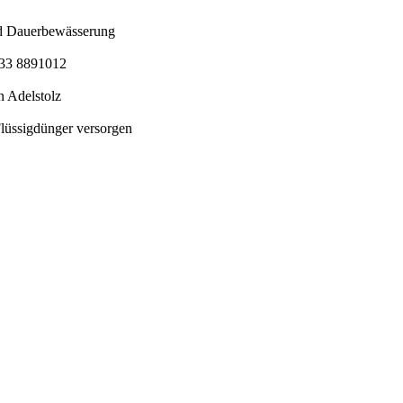
nd Dauerbewässerung
5733 8891012
 Adelstolz
Flüssigdünger versorgen