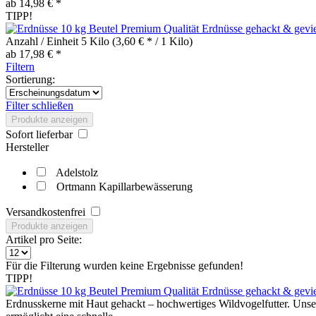
ab 14,98 € *
TIPP!
Erdnüsse gehackt & gevie
Anzahl / Einheit
5 Kilo
(3,60 € * / 1 Kilo)
ab 17,98 € *
Filtern
Sortierung:
Filter schließen
Produkte anzeigen
Sofort lieferbar
Hersteller
Adelstolz
Ortmann Kapillarbewässerung
Versandkostenfrei
Produkte anzeigen
Artikel pro Seite:
Für die Filterung wurden keine Ergebnisse gefunden!
TIPP!
Erdnüsse gehackt & gevie
Erdnusskerne mit Haut gehackt – hochwertiges Wildvogelfutter. Unsere