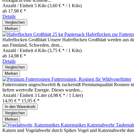
ermöglicht eine schnelle...
Anzahl / Einheit
5 Kilo
(3,60 € * / 1 Kilo)
ab 17,98 € *
Details
Vergleichen
Merken
Haferflocken zur Futterm
Haferflocken Großblatt Unsere Haferflocken Großblatt werden aus de
aus Finnland, Schweden, dem...
Anzahl / Einheit
4 Kilo
(3,75 € * / 1 Kilo)
ab 14,98 € *
Details
Vergleichen
Merken
Futterrosinen, Rosinen für Wildvogelfutter
Futterrosinen ungeschwefelt & zuckersüß Premiumqualität Rosinen im
liefern wertvolle Energie. Dieses wurden...
Anzahl / Einheit
3 Liter
(4,98 € * / 1 Liter)
14,95 € *
15,95 € *
In den
Warenkorb
Vergleichen
Merken
Katzenspikes Katzenabwehr Taubenab
Katzen und Vogelabwehr durch Spikes Vogel und Katzenabwehr durch S