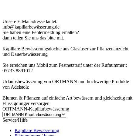
Kundenhinweis zur Bestellung:
Bei Problemen schreiben Sie uns bitte eine EMail.
Unsere E-Mailadresse lautet:
info@kapillarbewässerung.de
Sie haben eine Fehlermeldung erhalten?
dann teilen Sie uns das bitte mit.
Kapillare Bewässerungsdochte aus Glasfaser zur Pflanzenanzucht
und Dauerbewässerung
Sie erreichen uns Mobil zum Festnetztarif unter der Rufnummer::
05733 8891012
Urlaubsbewässerung von ORTMANN und hochwertige Produkte
von Adelstolz
Blumen & Pflanzen auf einfache Art bewässern und gleichzeitig mit
Flüssigdünger versorgen
ORTMANN-Kapillarbewässerung
Service/Hilfe
Kapillare Bewässerung
Piktogramme / Icons