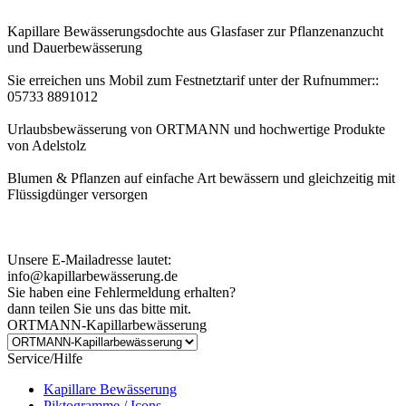
Kapillare Bewässerungsdochte aus Glasfaser zur Pflanzenanzucht
und Dauerbewässerung
Sie erreichen uns Mobil zum Festnetztarif unter der Rufnummer::
05733 8891012
Urlaubsbewässerung von ORTMANN und hochwertige Produkte
von Adelstolz
Blumen & Pflanzen auf einfache Art bewässern und gleichzeitig mit
Flüssigdünger versorgen
Kundenhinweis zur Bestellung:
Bei Problemen schreiben Sie uns bitte eine EMail.
Unsere E-Mailadresse lautet:
info@kapillarbewässerung.de
Sie haben eine Fehlermeldung erhalten?
dann teilen Sie uns das bitte mit.
ORTMANN-Kapillarbewässerung
Service/Hilfe
Kapillare Bewässerung
Piktogramme / Icons