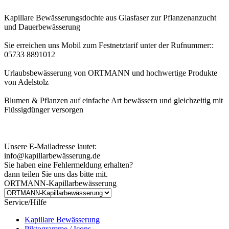
Kapillare Bewässerungsdochte aus Glasfaser zur Pflanzenanzucht
und Dauerbewässerung
Sie erreichen uns Mobil zum Festnetztarif unter der Rufnummer::
05733 8891012
Urlaubsbewässerung von ORTMANN und hochwertige Produkte
von Adelstolz
Blumen & Pflanzen auf einfache Art bewässern und gleichzeitig mit
Flüssigdünger versorgen
Kundenhinweis zur Bestellung:
Bei Problemen schreiben Sie uns bitte eine EMail.
Unsere E-Mailadresse lautet:
info@kapillarbewässerung.de
Sie haben eine Fehlermeldung erhalten?
dann teilen Sie uns das bitte mit.
ORTMANN-Kapillarbewässerung
Service/Hilfe
Kapillare Bewässerung
Piktogramme / Icons