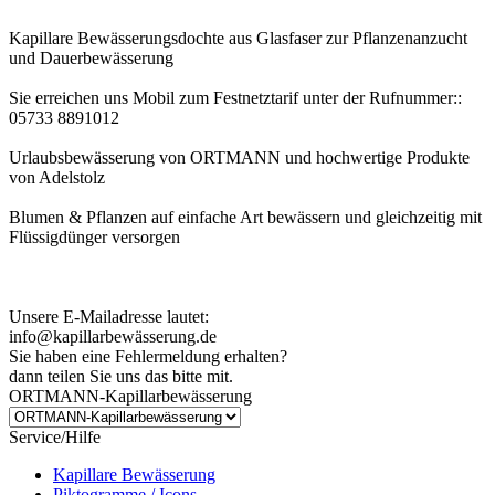
Kapillare Bewässerungsdochte aus Glasfaser zur Pflanzenanzucht
und Dauerbewässerung
Sie erreichen uns Mobil zum Festnetztarif unter der Rufnummer::
05733 8891012
Urlaubsbewässerung von ORTMANN und hochwertige Produkte
von Adelstolz
Blumen & Pflanzen auf einfache Art bewässern und gleichzeitig mit
Flüssigdünger versorgen
Kundenhinweis zur Bestellung:
Bei Problemen schreiben Sie uns bitte eine EMail.
Unsere E-Mailadresse lautet:
info@kapillarbewässerung.de
Sie haben eine Fehlermeldung erhalten?
dann teilen Sie uns das bitte mit.
ORTMANN-Kapillarbewässerung
Service/Hilfe
Kapillare Bewässerung
Piktogramme / Icons