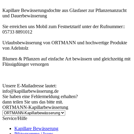
Kapillare Bewässerungsdochte aus Glasfaser zur Pflanzenanzucht
und Dauerbewässerung
Sie erreichen uns Mobil zum Festnetztarif unter der Rufnummer::
05733 8891012
Urlaubsbewässerung von ORTMANN und hochwertige Produkte
von Adelstolz
Blumen & Pflanzen auf einfache Art bewässern und gleichzeitig mit
Flüssigdünger versorgen
Kundenhinweis zur Bestellung:
Bei Problemen schreiben Sie uns bitte eine EMail.
Unsere E-Mailadresse lautet:
info@kapillarbewässerung.de
Sie haben eine Fehlermeldung erhalten?
dann teilen Sie uns das bitte mit.
ORTMANN-Kapillarbewässerung
Service/Hilfe
Kapillare Bewässerung
Piktogramme / Icons