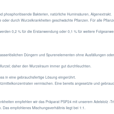
nd phosphorlösende Bakterien, natürliche Huminsäuren, Algenextrakt.
e oder durch Wurzelkrankheiten geschwächte Pflanzen. Für alle Pflanz
rden 0,2 % für die Erstanwendung oder 0,1 % für weitere Folgeanwen
 wasserlöslichen Düngern und Spurenelementen ohne Ausfällungen oder
 Wurzel; daher den Wurzelraum immer gut durchfeuchten.
s in eine gebrauchsfertige Lösung eingerührt.
zmittelkonzentraten vermischen. Eine bereits angesetzte und gebrauch
kheiten empfehlen wir das Präparat PSP24 mit unserem Adelstolz -T
. Das empfohlenes Mischungsverhältnis liegt bei 1:1.