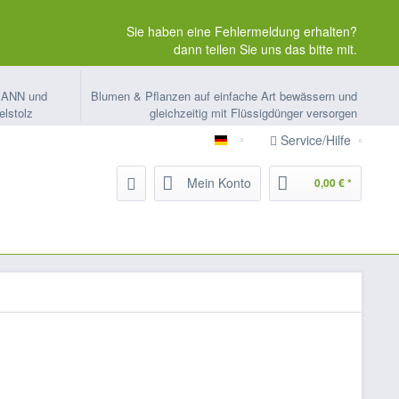
Sie haben eine Fehlermeldung erhalten?
dann teilen Sie uns das bitte mit.
MANN und
Blumen & Pflanzen auf einfache Art bewässern und
elstolz
gleichzeitig mit Flüssigdünger versorgen
Service/Hilfe
ORTMANN-Kapillarbewässeru
Mein Konto
0,00 € *