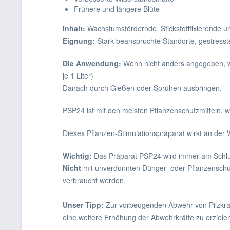
Frühere und längere Blüte
Inhalt:
Wachstumsfördernde, Stickstofffixierende u
Eignung:
Stark beanspruchte Standorte, gestresst
Die
Anwendung:
Wenn nicht anders angegeben, we
je 1 Liter)
Danach durch Gießen oder Sprühen ausbringen.
PSP24 ist mit den meisten Pflanzenschutzmitteln,
Dieses Pflanzen-Stimulationspräparat wirkt an der
Wichtig:
Das Präparat PSP24 wird immer am Schlus
Nicht
mit unverdünnten Dünger- oder Pflanzenschut
verbraucht werden.
Unser T
i
p
p:
Zur vorbeugenden Abwehr von Pilzkran
eine weitere Erhöhung der Abwehrkräfte zu erzielen