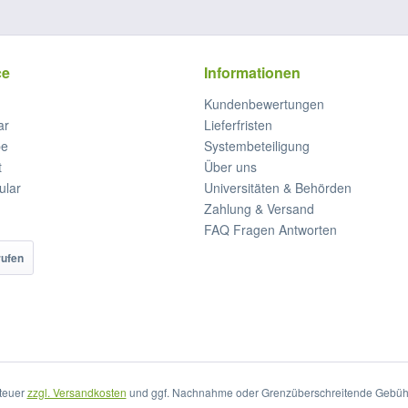
ce
Informationen
Kundenbewertungen
ar
Lieferfristen
be
Systembeteiligung
t
Über uns
ular
Universitäten & Behörden
Zahlung & Versand
FAQ Fragen Antworten
rufen
steuer
zzgl. Versandkosten
und ggf. Nachnahme oder Grenzüberschreitende Gebühr