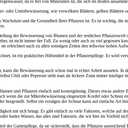
egenwasser, da es frei von Mineralien ist, die sich im Boden ansamm
- oder Unterbewässerung, wie verwelkten Blättern, gelben Blättern 
 Wachstum und die Gesundheit Ihrer Pflanzen ist. Es ist wichtig, die i
en.
stellung der Bewässerung von Blumen und der restlichen Pflanzenwelt 
er, ist nicht immer der Fall. Zu wenig oder auch zu viel gegossen ka
, sie erleichtert auch zu allen sonstigen Zeiten den teilweise hohen A
net, ist ein praktisches Hilfsmittel in der Pflanzenpflege. Er wird ve
, kann die Bewässerung auch schon mal in echter Arbeit ausarten. In de
elbst Chili oder Peperoni sieht man als leckere Zutat immer häufiger
Blumen und Pflanzen einfach und kostengünstig. Dieses etwas andere B
 Auch wenn die zur Mikrobewässerung eingesetzte Kordel oder Schnur ein
er hergestellt. Selbst ein veralgen der Schnur kann auf einfache Art h
digkeit mit sich bringt. Es gibt einfach zu viele Faktoren, welche auf
er hartes Wasser, das alles sind Faktoren, die wir hier im Vorfeld nic
 der Gartenpflege, da sie sicherstellt, dass die Pflanzen ausreichend 