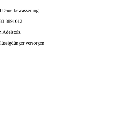
nd Dauerbewässerung
5733 8891012
 Adelstolz
Flüssigdünger versorgen