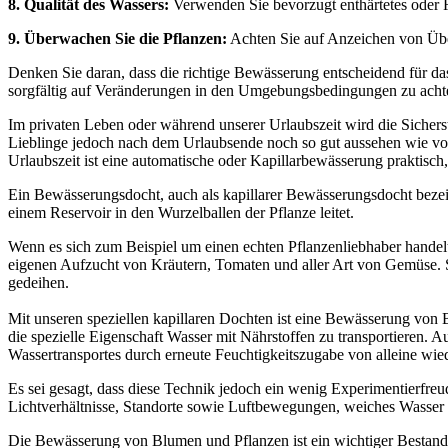
8. Qualität des Wassers:
Verwenden Sie bevorzugt enthärtetes oder R
9. Überwachen Sie die Pflanzen:
Achten Sie auf Anzeichen von Über
Denken Sie daran, dass die richtige Bewässerung entscheidend für das
sorgfältig auf Veränderungen in den Umgebungsbedingungen zu acht
Im privaten Leben oder während unserer Urlaubszeit wird die Sicher
Lieblinge jedoch nach dem Urlaubsende noch so gut aussehen wie vorh
Urlaubszeit ist eine automatische oder Kapillarbewässerung praktisch
Ein Bewässerungsdocht, auch als kapillarer Bewässerungsdocht bezeich
einem Reservoir in den Wurzelballen der Pflanze leitet.
Wenn es sich zum Beispiel um einen echten Pflanzenliebhaber handelt
eigenen Aufzucht von Kräutern, Tomaten und aller Art von Gemüse. S
gedeihen.
Mit unseren speziellen kapillaren Dochten ist eine Bewässerung von 
die spezielle Eigenschaft Wasser mit Nährstoffen zu transportieren.
Wassertransportes durch erneute Feuchtigkeitszugabe von alleine wied
Es sei gesagt, dass diese Technik jedoch ein wenig Experimentierfreu
Lichtverhältnisse, Standorte sowie Luftbewegungen, weiches Wasser od
Die Bewässerung von Blumen und Pflanzen ist ein wichtiger Bestandteil