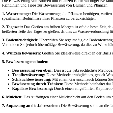
Die Bewässerung von Blumen und Pflanzen ist ein wichtiger Bestandtei
Richtlinien und Tipps zur Bewässerung von Blumen und Pflanzen:
1. Wassermenge:
Die Wassermenge, die Pflanzen benötigen, variiert
spezifischen Bedürfnisse Ihrer Pflanzen zu berücksichtigen.
2. Tageszeit:
Das Gießen am frühen Morgen ist oft die beste Zeit, da 
heißesten Teile des Tages zu gießen, da dies zu Wasserverdunstung f
3. Bodenfeuchtigkeit:
Überprüfen Sie regelmäßig die Bodenfeuchtigkei
Vermeiden Sie jedoch übermäßige Bewässerung, da dies zu Wurzelfäu
4. Wurzeln bewässern:
Gießen Sie idealerweise direkt an der Basis 
5. Bewässerungsmethoden:
Bewässerung von oben:
Dies ist die gebräuchlichste Methode,
Tropfbewässerung:
Diese Methode ermöglicht es, gezielt Wass
Schlauchbewässerung:
Mit einem Gartenschlauch können Sie 
Bewässerung durch Tränken:
Diese Methode beinhaltet das 
Kapillare Bewässerung:
Durch einen eingeführten Kapillardoch
6. Mulchen:
Das Aufbringen einer Mulchschicht auf den Boden um die
7. Anpassung an die Jahreszeiten:
Die Bewässerung sollte an die J