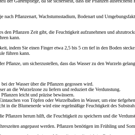
l der Gartenpflege, da sie sicherstellt, dass die Pflanzen ausreichend 
 je nach Pflanzenart, Wachstumsstadium, Bodenart und Umgebungsfaktor
es den Pflanzen Zeit gibt, die Feuchtigkeit aufzunehmen und abzutrock
ühren kann.
t, indem Sie einen Finger etwa 2,5 bis 5 cm tief in den Boden stecken
le führen kann.
der Pflanze, um sicherzustellen, dass das Wasser zu den Wurzeln gelan
 bei der Wasser über die Pflanzen gegossen wird.
er an die Wurzelzone zu liefern und reduziert die Verdunstung.
Pflanzen leicht und präzise bewässern.
Eintauchen von Töpfen oder Wurzelballen in Wasser, um eine tiefgehe
t in die Blumenerde wird eine regelmäßige Feuchtigkeit des Substrahte
 Pflanzen herum hilft, die Feuchtigkeit zu speichern und die Verdunst
ahreszeiten angepasst werden. Pflanzen benötigen im Frühling und So