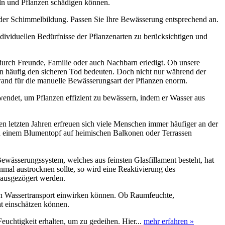
eln und Pflanzen schädigen können.
oder Schimmelbildung. Passen Sie Ihre Bewässerung entsprechend an.
ndividuellen Bedürfnisse der Pflanzenarten zu berücksichtigen und
durch Freunde, Familie oder auch Nachbarn erledigt. Ob unsere
nn häufig den sicheren Tod bedeuten. Doch nicht nur während der
ufwand für die manuelle Bewässerungsart der Pflanzen enorm.
rwendet, um Pflanzen effizient zu bewässern, indem er Wasser aus
n letzten Jahren erfreuen sich viele Menschen immer häufiger an der
 in einem Blumentopf auf heimischen Balkonen oder Terrassen
ewässerungssystem, welches aus feinsten Glasfillament besteht, hat
mal austrocknen sollte, so wird eine Reaktivierung des
inausgezögert werden.
 den Wassertransport einwirken können. Ob Raumfeuchte,
ht einschätzen können.
Feuchtigkeit erhalten, um zu gedeihen. Hier...
mehr erfahren »