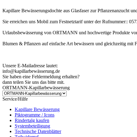
Kapillare Bewässerungsdochte aus Glasfaser zur Pflanzenanzucht u
Sie erreichen uns Mobil zum Festnetztarif unter der Rufnummer:: 0
Urlaubsbewässerung von ORTMANN und hochwertige Produkte von
Blumen & Pflanzen auf einfache Art bewässern und gleichzeitig mit 
Kundenhinweis zur Bestellung:
Bei Problemen schreiben Sie uns bitte eine EMail.
Unsere E-Mailadresse lautet:
info@kapillarbewässerung.de
Sie haben eine Fehlermeldung erhalten?
dann teilen Sie uns das bitte mit.
ORTMANN-Kapillarbewässerung
Service/Hilfe
Kapillare Bewässerung
Piktogramme / Icons
Rindertalg kaufen
Systembeteiligung
Technische Datenblätter
Teilwiderruf