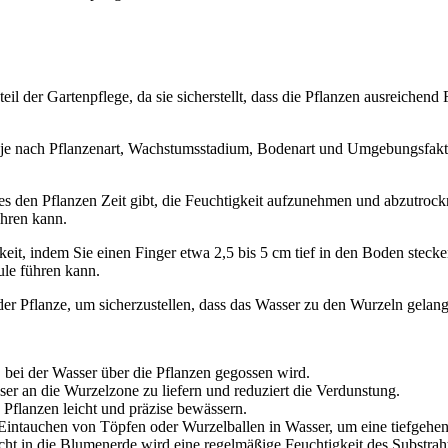
l der Gartenpflege, da sie sicherstellt, dass die Pflanzen ausreichend 
 je nach Pflanzenart, Wachstumsstadium, Bodenart und Umgebungsfaktor
es den Pflanzen Zeit gibt, die Feuchtigkeit aufzunehmen und abzutrock
ühren kann.
t, indem Sie einen Finger etwa 2,5 bis 5 cm tief in den Boden stecken
le führen kann.
der Pflanze, um sicherzustellen, dass das Wasser zu den Wurzeln gelan
 bei der Wasser über die Pflanzen gegossen wird.
er an die Wurzelzone zu liefern und reduziert die Verdunstung.
Pflanzen leicht und präzise bewässern.
Eintauchen von Töpfen oder Wurzelballen in Wasser, um eine tiefgehe
t in die Blumenerde wird eine regelmäßige Feuchtigkeit des Substrahte