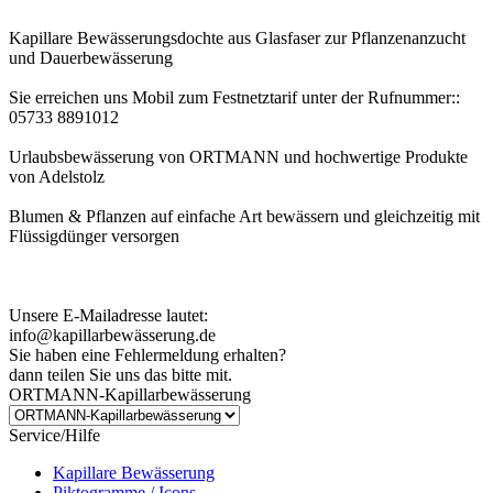
Kapillare Bewässerungsdochte aus Glasfaser zur Pflanzenanzucht
und Dauerbewässerung
Sie erreichen uns Mobil zum Festnetztarif unter der Rufnummer::
05733 8891012
Urlaubsbewässerung von ORTMANN und hochwertige Produkte
von Adelstolz
Blumen & Pflanzen auf einfache Art bewässern und gleichzeitig mit
Flüssigdünger versorgen
Kundenhinweis zur Bestellung:
Bei Problemen schreiben Sie uns bitte eine EMail.
Unsere E-Mailadresse lautet:
info@kapillarbewässerung.de
Sie haben eine Fehlermeldung erhalten?
dann teilen Sie uns das bitte mit.
ORTMANN-Kapillarbewässerung
Service/Hilfe
Kapillare Bewässerung
Piktogramme / Icons