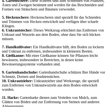
4. Gartenschere:
Diese Scheren sind zum Schneiden von Pflanzen,
Ästen und Zweigen bestimmt und werden für das Beschneiden und
Formen von Sträuchern und Bäumen verwendet.
5. Heckenschere:
Heckenscheren sind speziell für das Schneiden
und Trimmen von Hecken entwickelt und verfügen über scharfe
Klingen.
6. Unkrautstecher:
Dieses Werkzeug erleichtert das Entfernen von
Unkraut und Wurzeln aus dem Boden, ohne dass Sie sich bücken
müssen.
7. Handkultivator:
Ein Handkultivator hilft, den Boden zu lockern
und Unkraut zu entfernen, insbesondere in kleineren Beeten.
8. Gießkanne:
Mit einer Gießkanne können Sie Pflanzen leicht
bewässern, insbesondere in Bereichen, in denen keine
Bewässerungssysteme vorhanden sind.
9. Gartenhandschuhe:
Gartenhandschuhe schützen Ihre Hände vor
Schmutz, Dornen und Insektenstichen.
10. Unkrautzieher:
Unkrautzieher sind Werkzeuge, die speziell
zum Entfernen von Unkrautwurzeln aus dem Boden entwickelt
wurden.
11. Harke:
Gartenharke dienen zum Verteilen von Mulch, zum
Glätten von Böden und zur Entfernung von Steinen und anderen
Ablagerungen.