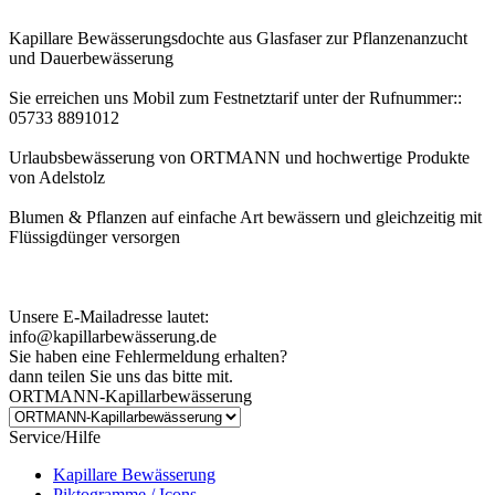
Kapillare Bewässerungsdochte aus Glasfaser zur Pflanzenanzucht
und Dauerbewässerung
Sie erreichen uns Mobil zum Festnetztarif unter der Rufnummer::
05733 8891012
Urlaubsbewässerung von ORTMANN und hochwertige Produkte
von Adelstolz
Blumen & Pflanzen auf einfache Art bewässern und gleichzeitig mit
Flüssigdünger versorgen
Kundenhinweis zur Bestellung:
Bei Problemen schreiben Sie uns bitte eine EMail.
Unsere E-Mailadresse lautet:
info@kapillarbewässerung.de
Sie haben eine Fehlermeldung erhalten?
dann teilen Sie uns das bitte mit.
ORTMANN-Kapillarbewässerung
Service/Hilfe
Kapillare Bewässerung
Piktogramme / Icons