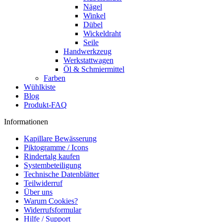
Nägel
Winkel
Dübel
Wickeldraht
Seile
Handwerkzeug
Werkstattwagen
Öl & Schmiermittel
Farben
Wühlkiste
Blog
Produkt-FAQ
Informationen
Kapillare Bewässerung
Piktogramme / Icons
Rindertalg kaufen
Systembeteiligung
Technische Datenblätter
Teilwiderruf
Über uns
Warum Cookies?
Widerrufsformular
Hilfe / Support