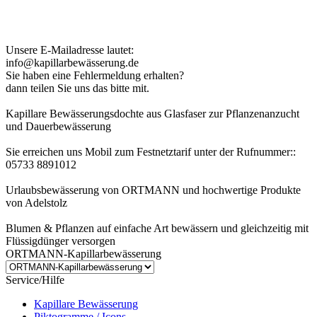
Kundenhinweis zur Bestellung:
Bei Problemen schreiben Sie uns bitte eine EMail.
Unsere E-Mailadresse lautet:
info@kapillarbewässerung.de
Sie haben eine Fehlermeldung erhalten?
dann teilen Sie uns das bitte mit.
Kapillare Bewässerungsdochte aus Glasfaser zur Pflanzenanzucht
und Dauerbewässerung
Sie erreichen uns Mobil zum Festnetztarif unter der Rufnummer::
05733 8891012
Urlaubsbewässerung von ORTMANN und hochwertige Produkte
von Adelstolz
Blumen & Pflanzen auf einfache Art bewässern und gleichzeitig mit
Flüssigdünger versorgen
ORTMANN-Kapillarbewässerung
Service/Hilfe
Kapillare Bewässerung
Piktogramme / Icons