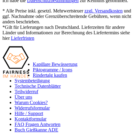
Ich habe die
Datenschutzbestimmungen
zur Kenntnis genommen.
* Alle Preise inkl. gesetzl. Mehrwertsteuer
zzgl. Versandkosten
und
ggf. Nachnahme oder Grenzüberschreitende Gebühren, wenn nicht
anders beschrieben.
*Gilt für Lieferungen nach Deutschland. Lieferzeiten für andere
Länder und Informationen zur Berechnung des Liefertermins siehe
hier
Lieferfristen
Kapillare Bewässerung
Piktogramme / Icons
Rindertalg kaufen
Systembeteiligung
Technische Datenblätter
Teilwiderruf
Über uns
Warum Cookies?
Widerrufsformular
Hilfe / Support
Kontaktformular
FAQ Fragen Antworten
Buch Gießkanne ADE