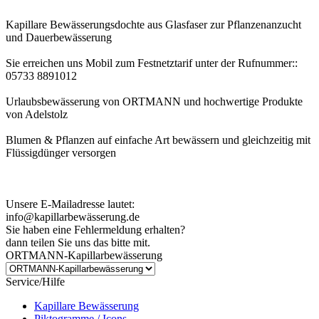
Kapillare Bewässerungsdochte aus Glasfaser zur Pflanzenanzucht
und Dauerbewässerung
Sie erreichen uns Mobil zum Festnetztarif unter der Rufnummer::
05733 8891012
Urlaubsbewässerung von ORTMANN und hochwertige Produkte
von Adelstolz
Blumen & Pflanzen auf einfache Art bewässern und gleichzeitig mit
Flüssigdünger versorgen
Kundenhinweis zur Bestellung:
Bei Problemen schreiben Sie uns bitte eine EMail.
Unsere E-Mailadresse lautet:
info@kapillarbewässerung.de
Sie haben eine Fehlermeldung erhalten?
dann teilen Sie uns das bitte mit.
ORTMANN-Kapillarbewässerung
Service/Hilfe
Kapillare Bewässerung
Piktogramme / Icons