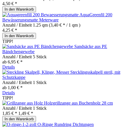
4,50 € *
In den
Warenkorb
AquaGreenfil 200
Bewässerungsmatte Meterware
Anzahl / Einheit
1.25 qm
(3,40 € * / 1 qm )
4,25 € *
In den
Warenkorb
TIPP!
Sandsäcke aus PE
Bändchengewebe
Anzahl / Einheit
5 Stück
ab 6,95 € *
Details
Stecklingsskalpell steril, mit
Schutzkappe
Anzahl / Einheit
1 Stück
ab 1,00 € *
Details
TIPP!
Holzgrillzange aus Buchenholz 28 cm
Anzahl / Einheit
1 Stück
1,85 € *
1,49 € *
In den
Warenkorb
O-Ringe Rundring Dichtungen