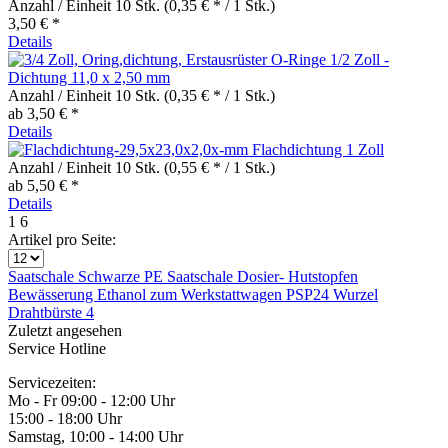
Anzahl / Einheit
10 Stk.
(0,35 € * / 1 Stk.)
3,50 € *
Details
O-Ringe 1/2 Zoll -
Dichtung 11,0 x 2,50 mm
Anzahl / Einheit
10 Stk.
(0,35 € * / 1 Stk.)
ab 3,50 € *
Details
Flachdichtung 1 Zoll
Anzahl / Einheit
10 Stk.
(0,55 € * / 1 Stk.)
ab 5,50 € *
Details
1
6
Artikel pro Seite:
Saatschale
Schwarze PE
Saatschale
Dosier-
Hutstopfen
Bewässerung
Ethanol zum
Werkstattwagen
PSP24 Wurzel
Drahtbürste 4
Zuletzt angesehen
Service Hotline
Servicezeiten:
Mo - Fr 09:00 - 12:00 Uhr
15:00 - 18:00 Uhr
Samstag, 10:00 - 14:00 Uhr