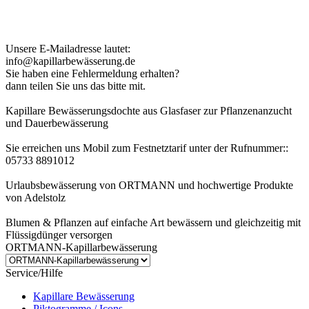
Kundenhinweis zur Bestellung:
Bei Problemen schreiben Sie uns bitte eine EMail.
Unsere E-Mailadresse lautet:
info@kapillarbewässerung.de
Sie haben eine Fehlermeldung erhalten?
dann teilen Sie uns das bitte mit.
Kapillare Bewässerungsdochte aus Glasfaser zur Pflanzenanzucht
und Dauerbewässerung
Sie erreichen uns Mobil zum Festnetztarif unter der Rufnummer::
05733 8891012
Urlaubsbewässerung von ORTMANN und hochwertige Produkte
von Adelstolz
Blumen & Pflanzen auf einfache Art bewässern und gleichzeitig mit
Flüssigdünger versorgen
ORTMANN-Kapillarbewässerung
Service/Hilfe
Kapillare Bewässerung
Piktogramme / Icons