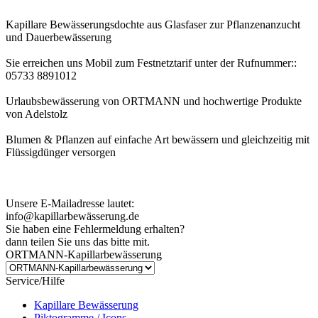
Kapillare Bewässerungsdochte aus Glasfaser zur Pflanzenanzucht
und Dauerbewässerung
Sie erreichen uns Mobil zum Festnetztarif unter der Rufnummer::
05733 8891012
Urlaubsbewässerung von ORTMANN und hochwertige Produkte
von Adelstolz
Blumen & Pflanzen auf einfache Art bewässern und gleichzeitig mit
Flüssigdünger versorgen
Kundenhinweis zur Bestellung:
Bei Problemen schreiben Sie uns bitte eine EMail.
Unsere E-Mailadresse lautet:
info@kapillarbewässerung.de
Sie haben eine Fehlermeldung erhalten?
dann teilen Sie uns das bitte mit.
ORTMANN-Kapillarbewässerung
Service/Hilfe
Kapillare Bewässerung
Piktogramme / Icons