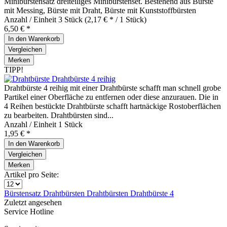
Minibürstensatz dreiteiliges Minibürstenset. Bestehend aus Bürste
mit Messing, Bürste mit Draht, Bürste mit Kunststoffbürsten
Anzahl / Einheit
3 Stück
(2,17 € * / 1 Stück)
6,50 € *
In den
Warenkorb
Vergleichen
Merken
TIPP!
Drahtbürste 4 reihig
Drahtbürste 4 reihig mit einer Drahtbürste schafft man schnell grobe
Partikel einer Oberfläche zu entfernen oder diese anzurauen. Die in
4 Reihen bestückte Drahtbürste schafft hartnäckige Rostoberflächen
zu bearbeiten. Drahtbürsten sind...
Anzahl / Einheit
1 Stück
1,95 € *
In den
Warenkorb
Vergleichen
Merken
Artikel pro Seite:
Bürstensatz
Drahtbürsten
Drahtbürsten
Drahtbürste 4
Zuletzt angesehen
Service Hotline