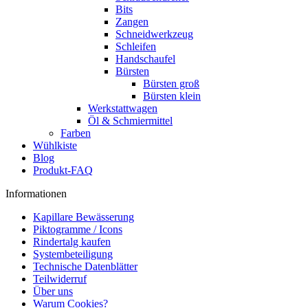
Bits
Zangen
Schneidwerkzeug
Schleifen
Handschaufel
Bürsten
Bürsten groß
Bürsten klein
Werkstattwagen
Öl & Schmiermittel
Farben
Wühlkiste
Blog
Produkt-FAQ
Informationen
Kapillare Bewässerung
Piktogramme / Icons
Rindertalg kaufen
Systembeteiligung
Technische Datenblätter
Teilwiderruf
Über uns
Warum Cookies?