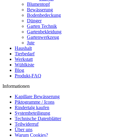
Blumentopf
Bewässerung
Bodenbedeckung
Dünger
Garten Technik
Gartenbekleidung
Gartenwerkzeug
Jute
Haushalt
Tierbedarf
Werkstatt
Wühlkiste
Blog
Produkt-FAQ
Informationen
Kapillare Bewässerung
Piktogramme / Icons
Rindertalg kaufen
Systembeteiligung
Technische Datenblätter
Teilwiderruf
Über uns
Warum Cookies?