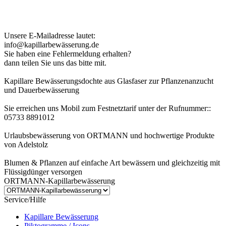
Kundenhinweis zur Bestellung:
Bei Problemen schreiben Sie uns bitte eine EMail.
Unsere E-Mailadresse lautet:
info@kapillarbewässerung.de
Sie haben eine Fehlermeldung erhalten?
dann teilen Sie uns das bitte mit.
Kapillare Bewässerungsdochte aus Glasfaser zur Pflanzenanzucht
und Dauerbewässerung
Sie erreichen uns Mobil zum Festnetztarif unter der Rufnummer::
05733 8891012
Urlaubsbewässerung von ORTMANN und hochwertige Produkte
von Adelstolz
Blumen & Pflanzen auf einfache Art bewässern und gleichzeitig mit
Flüssigdünger versorgen
ORTMANN-Kapillarbewässerung
Service/Hilfe
Kapillare Bewässerung
Piktogramme / Icons