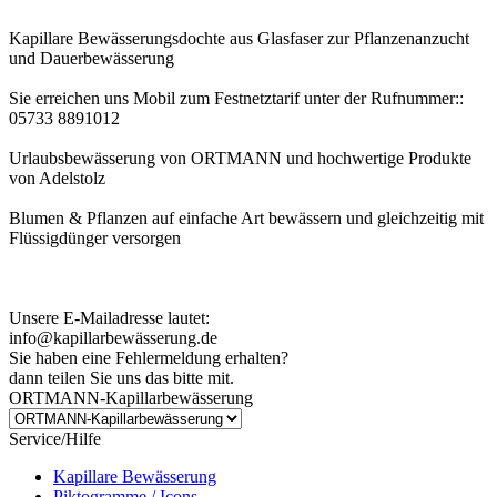
Kapillare Bewässerungsdochte aus Glasfaser zur Pflanzenanzucht
und Dauerbewässerung
Sie erreichen uns Mobil zum Festnetztarif unter der Rufnummer::
05733 8891012
Urlaubsbewässerung von ORTMANN und hochwertige Produkte
von Adelstolz
Blumen & Pflanzen auf einfache Art bewässern und gleichzeitig mit
Flüssigdünger versorgen
Kundenhinweis zur Bestellung:
Bei Problemen schreiben Sie uns bitte eine EMail.
Unsere E-Mailadresse lautet:
info@kapillarbewässerung.de
Sie haben eine Fehlermeldung erhalten?
dann teilen Sie uns das bitte mit.
ORTMANN-Kapillarbewässerung
Service/Hilfe
Kapillare Bewässerung
Piktogramme / Icons