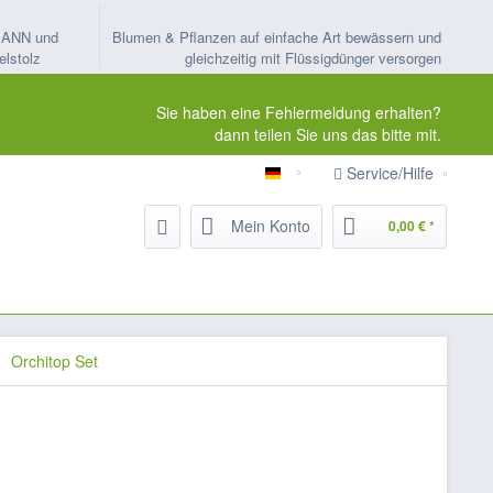
MANN und
Blumen & Pflanzen auf einfache Art bewässern und
elstolz
gleichzeitig mit Flüssigdünger versorgen
Sie haben eine Fehlermeldung erhalten?
dann teilen Sie uns das bitte mit.
Service/Hilfe
ORTMANN-Kapillarbewässeru
Mein Konto
0,00 € *
Orchitop Set