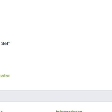
 Set"
esehen
ce
Informationen