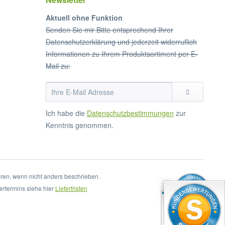
Aktuell ohne Funktion
Senden Sie mir Bitte entsprechend Ihrer
Datenschutzerklärung und jederzeit widerruflich
Informationen zu Ihrem Produktsortiment per E-
Mail zu:
Ich habe die
Datenschutzbestimmungen
zur
Kenntnis genommen.
en, wenn nicht anders beschrieben.
ertermins siehe hier
Lieferfristen
SEHR GUT