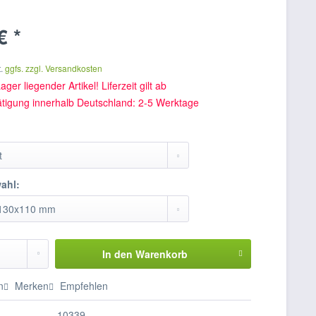
€ *
t.
ggfs. zzgl. Versandkosten
ager liegender Artikel! Liferzeit gilt ab
ätigung innerhalb Deutschland: 2-5 Werktage
ahl:
In den
Warenkorb
n
Merken
Empfehlen
10339