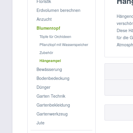
Hän
Floristik
Erdvolumen berechnen
Hängende
Anzucht
verschön
Blumentopf
Diese Hä
Töpfe für Orchideen
für die 
Atmosph
Pflanztopf mit Wasserspeicher
Zubehör
Hängeampel
Bewässerung
Bodenbedeckung
Dünger
Garten Technik
Gartenbekleidung
Gartenwerkzeug
Jute