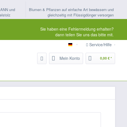
MANN und
Blumen & Pflanzen auf einfache Art bewässern und
elstolz
gleichzeitig mit Flüssigdünger versorgen
Sie haben eine Fehlermeldung erhalten?
dann teilen Sie uns das bitte mit.
Service/Hilfe
ORTMANN-Kapillarbewässeru
Mein Konto
0,00 € *