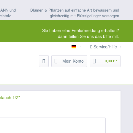
MANN und
Blumen & Pflanzen auf einfache Art bewässern und
elstolz
gleichzeitig mit Flüssigdünger versorgen
Sie haben eine Fehlermeldung erhalten?
dann teilen Sie uns das bitte mit.
Service/Hilfe
ORTMANN-Kapillarbewässeru
Mein Konto
0,00 € *
lauch 1/2"