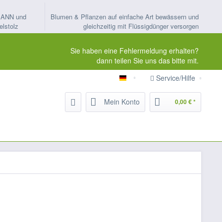
MANN und
Blumen & Pflanzen auf einfache Art bewässern und
elstolz
gleichzeitig mit Flüssigdünger versorgen
Sie haben eine Fehlermeldung erhalten?
dann teilen Sie uns das bitte mit.
Service/Hilfe
ORTMANN-Kapillarbewässeru
Mein Konto
0,00 € *