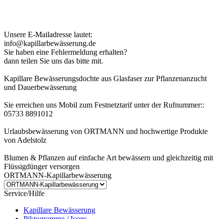
Kundenhinweis zur Bestellung:
Bei Problemen schreiben Sie uns bitte eine EMail.
Unsere E-Mailadresse lautet:
info@kapillarbewässerung.de
Sie haben eine Fehlermeldung erhalten?
dann teilen Sie uns das bitte mit.
Kapillare Bewässerungsdochte aus Glasfaser zur Pflanzenanzucht
und Dauerbewässerung
Sie erreichen uns Mobil zum Festnetztarif unter der Rufnummer::
05733 8891012
Urlaubsbewässerung von ORTMANN und hochwertige Produkte
von Adelstolz
Blumen & Pflanzen auf einfache Art bewässern und gleichzeitig mit
Flüssigdünger versorgen
ORTMANN-Kapillarbewässerung
Service/Hilfe
Kapillare Bewässerung
Piktogramme / Icons