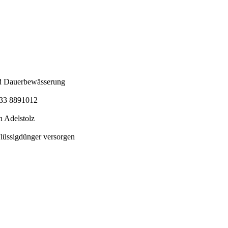
nd Dauerbewässerung
5733 8891012
 Adelstolz
Flüssigdünger versorgen