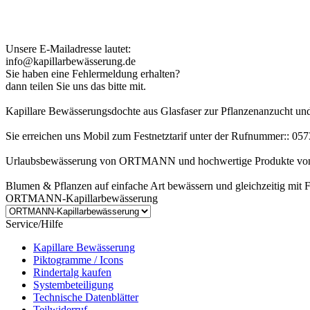
Kundenhinweis zur Bestellung:
Bei Problemen schreiben Sie uns bitte eine EMail.
Unsere E-Mailadresse lautet:
info@kapillarbewässerung.de
Sie haben eine Fehlermeldung erhalten?
dann teilen Sie uns das bitte mit.
Kapillare Bewässerungsdochte aus Glasfaser zur Pflanzenanzucht u
Sie erreichen uns Mobil zum Festnetztarif unter der Rufnummer:: 0
Urlaubsbewässerung von ORTMANN und hochwertige Produkte von
Blumen & Pflanzen auf einfache Art bewässern und gleichzeitig mit 
ORTMANN-Kapillarbewässerung
Service/Hilfe
Kapillare Bewässerung
Piktogramme / Icons
Rindertalg kaufen
Systembeteiligung
Technische Datenblätter
Teilwiderruf