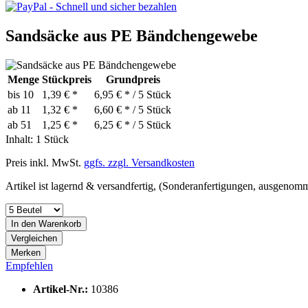
Sandsäcke aus PE Bändchengewebe
Menge
Stückpreis
Grundpreis
bis
10
1,39 € *
6,95 € * / 5 Stück
ab
11
1,32 € *
6,60 € * / 5 Stück
ab
51
1,25 € *
6,25 € * / 5 Stück
Inhalt:
1 Stück
Preis inkl. MwSt.
ggfs. zzgl. Versandkosten
Artikel ist lagernd & versandfertig, (Sonderanfertigungen, ausgenomm
In den
Warenkorb
Vergleichen
Merken
Empfehlen
Artikel-Nr.:
10386