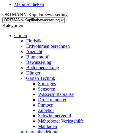
Menü schließen
ORTMANN-Kapillarbewässerung
Kategorien
Garten
Floristik
Erdvolumen berechnen
Anzucht
Blumentopf
Bewässerung
Bodenbedeckung
Dünger
Garten Technik
Sonstiges
Sensoren
Wasserspritzbrause
Druckminderer
Pumpen
Zubehör
Schwimmerventil
Mähroboter Verlegehilfe
Mähfaden
Gartenbekleidung