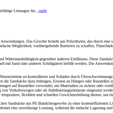
rfähige Lösungen für...
mehr
ste Anwendungen. Das Gewebe besteht aus Polyethylen, das durch eine s
 einfache Möglichkeit, vorübergehende Barrieren zu schaffen, Flutschä
nd Widerstandsfähigkeit gegenüber äußeren Einflüssen. Diese Sandsäcke
nell mit Sand oder anderen Schüttgütern befüllt werden. Die Anwendung
 um Wasserströme zu kontrollieren und Schäden durch Überschwemmunge
 die Sandsäcke dazu beitragen, Erosion an Hängen oder Baustellen zu
tungen auf Baustellen verwendet, um Materialien zu sichern oder vorü
von Verkehrswegen oder als Stabilisierungselemente eingesetzt werde
r temporären, flexiblen und schnellen Gewichtserhöhung dienen, um ein
chen Sandsäcke aus PE-Bändchengewebe zu einer kosteneffizienten Lös
eistet eine zuverlässige Leistung, während die einfache Lagerung und