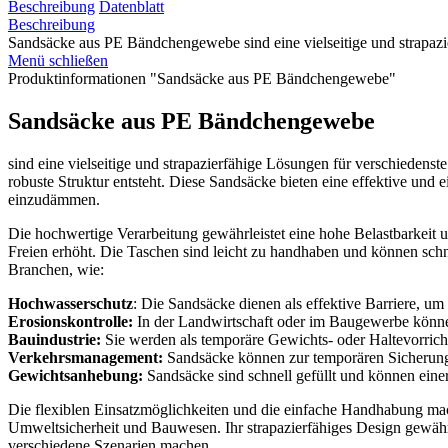
Beschreibung
Datenblatt
Beschreibung
Sandsäcke aus PE Bändchengewebe sind eine vielseitige und strapazie
Menü schließen
Produktinformationen "Sandsäcke aus PE Bändchengewebe"
Sandsäcke aus PE Bändchengewebe
sind eine vielseitige und strapazierfähige Lösungen für verschieden
robuste Struktur entsteht. Diese Sandsäcke bieten eine effektive und
einzudämmen.
Die hochwertige Verarbeitung gewährleistet eine hohe Belastbarkeit u
Freien erhöht. Die Taschen sind leicht zu handhaben und können sch
Branchen, wie:
Hochwasserschutz
: Die Sandsäcke dienen als effektive Barriere,
Erosionskontrolle:
In der Landwirtschaft oder im Baugewerbe können
Bauindustrie:
Sie werden als temporäre Gewichts- oder Haltevorrich
Verkehrsmanagement:
Sandsäcke können zur temporären Sicherung 
Gewichtsanhebung:
Sandsäcke sind schnell gefüllt und können eine
Die flexiblen Einsatzmöglichkeiten und die einfache Handhabung ma
Umweltsicherheit und Bauwesen. Ihr strapazierfähiges Design gewährl
verschiedene Szenarien machen.