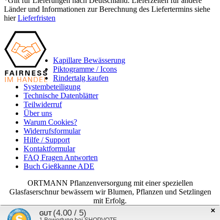
*Gilt für Lieferungen nach Deutschland. Lieferzeiten für andere
Länder und Informationen zur Berechnung des Liefertermins siehe
hier
Lieferfristen
Kapillare Bewässerung
Piktogramme / Icons
Rindertalg kaufen
Systembeteiligung
Technische Datenblätter
Teilwiderruf
Über uns
Warum Cookies?
Widerrufsformular
Hilfe / Support
Kontaktformular
FAQ Fragen Antworten
Buch Gießkanne ADE
ORTMANN Pflanzenversorgung mit einer speziellen
Glasfaserschnur bewässern wir Blumen, Pflanzen und Setzlingen
mit Erfolg.
×
(4.00 / 5)
(4.99 / 5)
SEHR GUT
GUT
ORTMANN
2026