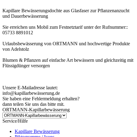
Kapillare Bewässerungsdochte aus Glasfaser zur Pflanzenanzucht
und Dauerbewässerung
Sie erreichen uns Mobil zum Festnetztarif unter der Rufnummer::
05733 8891012
Urlaubsbewässerung von ORTMANN und hochwertige Produkte
von Adelstolz
Blumen & Pflanzen auf einfache Art bewässern und gleichzeitig mit
Flüssigdünger versorgen
Kundenhinweis zur Bestellung:
Bei Problemen schreiben Sie uns bitte eine EMail.
Unsere E-Mailadresse lautet:
info@kapillarbewässerung.de
Sie haben eine Fehlermeldung erhalten?
dann teilen Sie uns das bitte mit.
ORTMANN-Kapillarbewässerung
Service/Hilfe
Kapillare Bewässerung
Piktogramme / Icons