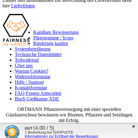
Länder und Informationen zur Berechnung des Liefertermins siehe
hier
Lieferfristen
Kapillare Bewässerung
Piktogramme / Icons
Rindertalg kaufen
Systembeteiligung
Technische Datenblätter
Teilwiderruf
Über uns
Warum Cookies?
Widerrufsformular
Hilfe / Support
Kontaktformular
FAQ Fragen Antworten
Buch Gießkanne ADE
ORTMANN Pflanzenversorgung mit einer speziellen
Glasfaserschnur bewässern wir Blumen, Pflanzen und Setzlingen
mit Erfolg.
×
(4.00 / 5)
(4.99 / 5)
SEHR GUT
GUT
ORTMANN
2026
aus
1
Bewertung bei SHOPVOTE
634
Bewertungen bei: ebay.de, shopvote.de ⓘ
Informationen zur Echtheit der Bewertungen
Informationen zur Echtheit der Bewertungen