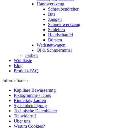
Handwerkzeug
Schraubendreher
Bits
Zangen
Schneidwerkzeug
Schleifen
Handschaufel
Bürsten
Werkstattwagen
Öl & Schmiermittel
Farben
Wühlkiste
Blog
Produkt-FAQ
Informationen
Kapillare Bewässerung
Piktogramme / Icons
Rindertalg kaufen
Systembeteiligung
Technische Datenblätter
Teilwiderruf
Über uns
Warum Cookies?