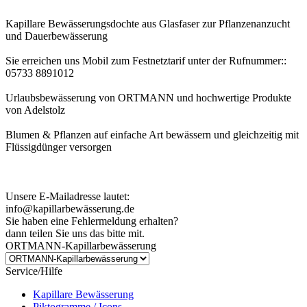
Kapillare Bewässerungsdochte aus Glasfaser zur Pflanzenanzucht
und Dauerbewässerung
Sie erreichen uns Mobil zum Festnetztarif unter der Rufnummer::
05733 8891012
Urlaubsbewässerung von ORTMANN und hochwertige Produkte
von Adelstolz
Blumen & Pflanzen auf einfache Art bewässern und gleichzeitig mit
Flüssigdünger versorgen
Kundenhinweis zur Bestellung:
Bei Problemen schreiben Sie uns bitte eine EMail.
Unsere E-Mailadresse lautet:
info@kapillarbewässerung.de
Sie haben eine Fehlermeldung erhalten?
dann teilen Sie uns das bitte mit.
ORTMANN-Kapillarbewässerung
Service/Hilfe
Kapillare Bewässerung
Piktogramme / Icons