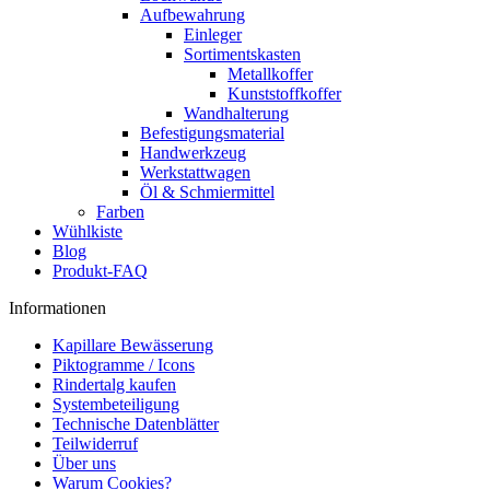
Aufbewahrung
Einleger
Sortimentskasten
Metallkoffer
Kunststoffkoffer
Wandhalterung
Befestigungsmaterial
Handwerkzeug
Werkstattwagen
Öl & Schmiermittel
Farben
Wühlkiste
Blog
Produkt-FAQ
Informationen
Kapillare Bewässerung
Piktogramme / Icons
Rindertalg kaufen
Systembeteiligung
Technische Datenblätter
Teilwiderruf
Über uns
Warum Cookies?