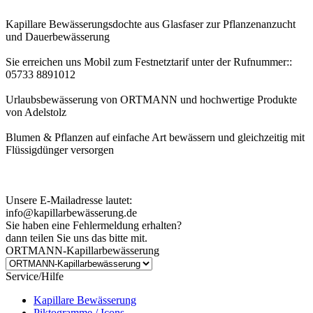
Kapillare Bewässerungsdochte aus Glasfaser zur Pflanzenanzucht
und Dauerbewässerung
Sie erreichen uns Mobil zum Festnetztarif unter der Rufnummer::
05733 8891012
Urlaubsbewässerung von ORTMANN und hochwertige Produkte
von Adelstolz
Blumen & Pflanzen auf einfache Art bewässern und gleichzeitig mit
Flüssigdünger versorgen
Kundenhinweis zur Bestellung:
Bei Problemen schreiben Sie uns bitte eine EMail.
Unsere E-Mailadresse lautet:
info@kapillarbewässerung.de
Sie haben eine Fehlermeldung erhalten?
dann teilen Sie uns das bitte mit.
ORTMANN-Kapillarbewässerung
Service/Hilfe
Kapillare Bewässerung
Piktogramme / Icons