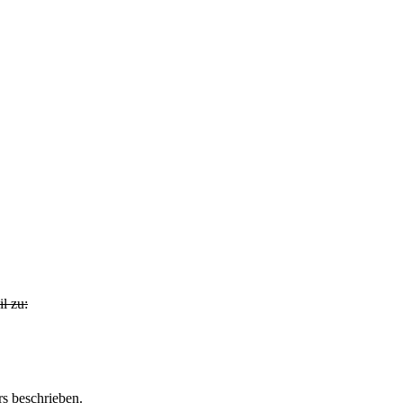
l zu:
s beschrieben.