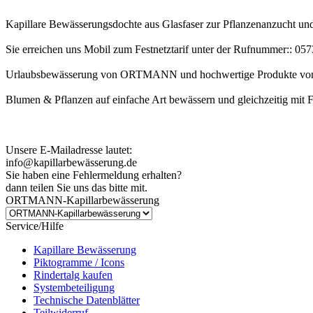
Kapillare Bewässerungsdochte aus Glasfaser zur Pflanzenanzucht u
Sie erreichen uns Mobil zum Festnetztarif unter der Rufnummer:: 0
Urlaubsbewässerung von ORTMANN und hochwertige Produkte von
Blumen & Pflanzen auf einfache Art bewässern und gleichzeitig mit 
Kundenhinweis zur Bestellung:
Bei Problemen schreiben Sie uns bitte eine EMail.
Unsere E-Mailadresse lautet:
info@kapillarbewässerung.de
Sie haben eine Fehlermeldung erhalten?
dann teilen Sie uns das bitte mit.
ORTMANN-Kapillarbewässerung
Service/Hilfe
Kapillare Bewässerung
Piktogramme / Icons
Rindertalg kaufen
Systembeteiligung
Technische Datenblätter
Teilwiderruf