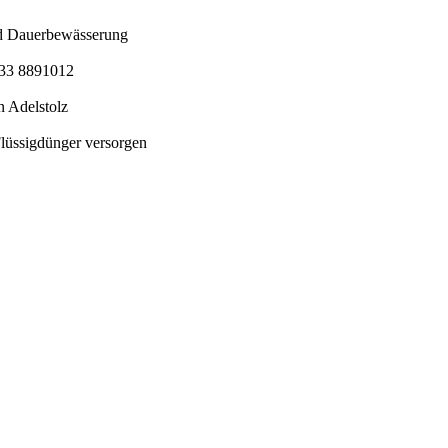
nd Dauerbewässerung
5733 8891012
 Adelstolz
Flüssigdünger versorgen