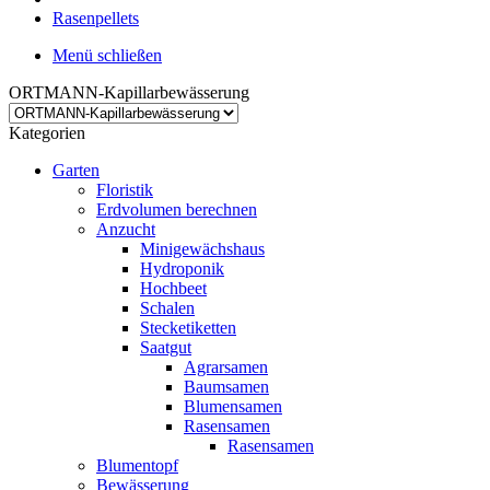
Rasenpellets
Menü schließen
ORTMANN-Kapillarbewässerung
Kategorien
Garten
Floristik
Erdvolumen berechnen
Anzucht
Minigewächshaus
Hydroponik
Hochbeet
Schalen
Stecketiketten
Saatgut
Agrarsamen
Baumsamen
Blumensamen
Rasensamen
Rasensamen
Blumentopf
Bewässerung