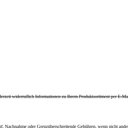
derzeit widerruflich Informationen zu Ihrem Produktsortiment per E-Mai
f. Nachnahme oder Grenzüberschreitende Gebühren, wenn nicht ander